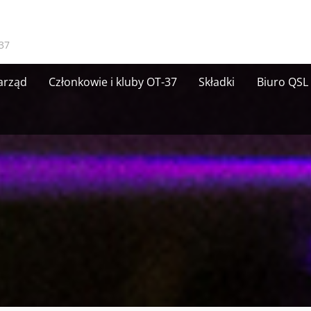
37
arząd
Członkowie i kluby OT-37
Składki
Biuro QSL