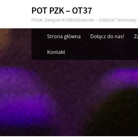
Skip
POT PZK – OT37
to
Polski Związek Krótkofalowców – Oddział Terenowy 
content
Strona główna
Dołącz do nas!
Z
Kontakt