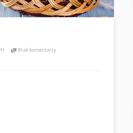
do
WH
Brak komentarzy
Wielkanoc
2025