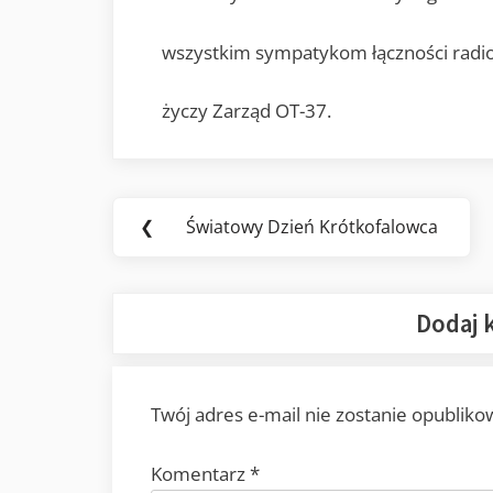
wszystkim sympatykom łączności radi
życzy Zarząd OT-37.
Nawigacja
❮
Światowy Dzień Krótkofalowca
Previous
wpisu
Post:
Dodaj 
Twój adres e-mail nie zostanie opubliko
Komentarz
*