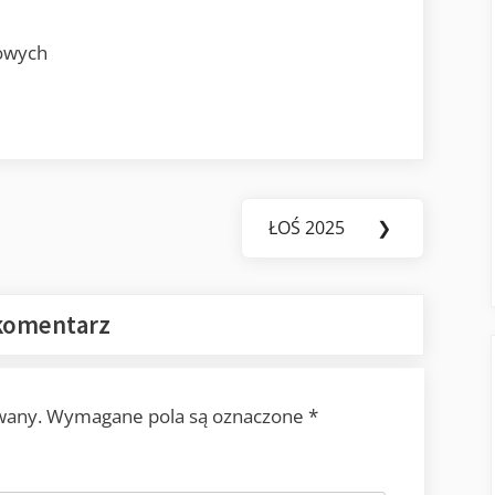
owych
ŁOŚ 2025
❯
Next
Post:
komentarz
wany.
Wymagane pola są oznaczone
*