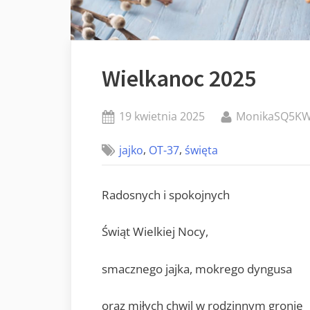
Wielkanoc 2025
Posted
By
19 kwietnia 2025
MonikaSQ5K
on
,
,
jajko
OT-37
święta
Radosnych i spokojnych
Świąt Wielkiej Nocy,
smacznego jajka, mokrego dyngusa
oraz miłych chwil w rodzinnym gronie