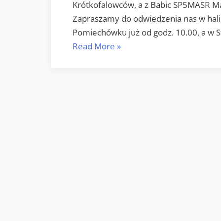
Krótkofalowców, a z Babic SP5MASR M
Zapraszamy do odwiedzenia nas w hali
Pomiechówku już od godz. 10.00, a w 
„33
Read More
»
finał
WOŚP”