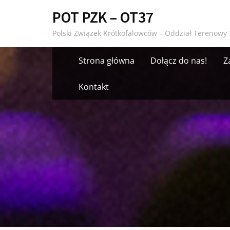
Skip
POT PZK – OT37
to
Polski Związek Krótkofalowców – Oddział Terenowy 
content
Strona główna
Dołącz do nas!
Z
Kontakt