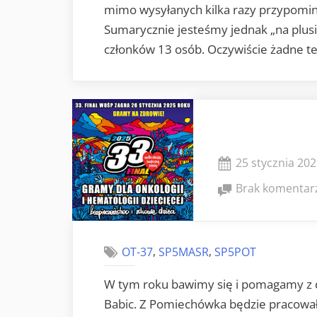
mimo wysyłanych kilka razy przypomina
Sumarycznie jesteśmy jednak „na plusi
członków 13 osób. Oczywiście żadne t
Posted
25 stycznia 20
on
Brak komentar
,
,
OT-37
SP5MASR
SP5POT
W tym roku bawimy się i pomagamy z d
Babic. Z Pomiechówka będzie pracowała