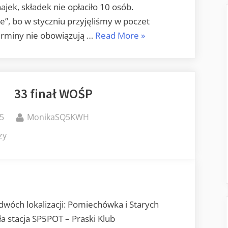
jek, składek nie opłaciło 10 osób.
e”, bo w styczniu przyjęliśmy w poczet
„Reset
erminy nie obowiązują …
Read More
»
systemu
OSEC”
33 finał WOŚP
By
25
MonikaSQ5KWH
do
zy
33
finał
WOŚP
wóch lokalizacji: Pomiechówka i Starych
 stacja SP5POT – Praski Klub