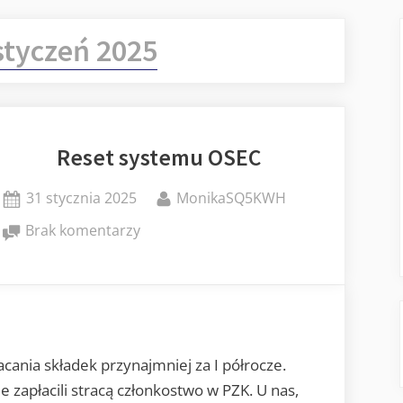
styczeń 2025
Reset systemu OSEC
Posted
By
31 stycznia 2025
MonikaSQ5KWH
on
do
Brak komentarzy
Reset
systemu
OSEC
cania składek przynajmniej za I półrocze.
nie zapłacili stracą członkostwo w PZK. U nas,