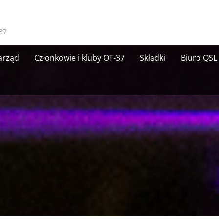
37
arząd
Członkowie i kluby OT-37
Składki
Biuro QSL