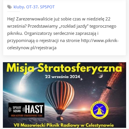
Mazo
,
,
kluby
OT-37
SP5POT
Pikn
Rad
Hej! Zarezerwowaliście już sobie czas w niedzielę 22
w
września? Przedstawiamy „rozkład jazdy” tegorocznego
Cele
pikniku. Organizatorzy serdecznie zapraszają i
przypominają o rejestracji na stronie http://www.piknik-
celestynow.pl/rejestracja