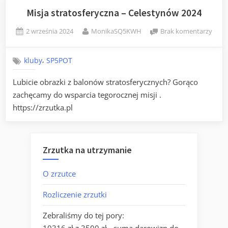
Misja stratosferyczna – Celestynów 2024
Posted
By
do
2 września 2024
MonikaSQ5KWH
Brak komentarzy
on
Misja
strat
,
kluby
SP5POT
–
Cele
Lubicie obrazki z balonów stratosferycznych? Gorąco
2024
zachęcamy do wsparcia tegorocznej misji .
https://zrzutka.pl
Zrzutka na utrzymanie
O zrzutce
Rozliczenie zrzutki
Zebraliśmy do tej pory: