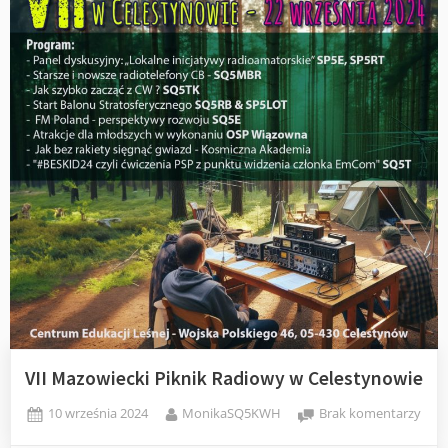
VII Mazowiecki Piknik Radiowy w Celestynowie
Posted
By
do
10 września 2024
MonikaSQ5KWH
Brak komentarzy
on
VII