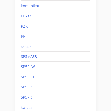
komunikat
OT-37
PZK
RR
składki
SP5MASR
SP5PLW
SP5POT
SP5PPK
SP5PRF
święta