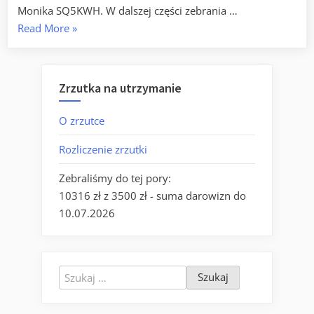
Monika SQ5KWH. W dalszej części zebrania …
„Po
Read More
»
Walnym
Zebraniu
OT-
Zrzutka na utrzymanie
37”
O zrzutce
Rozliczenie zrzutki
Zebraliśmy do tej pory:
10316 zł z 3500 zł - suma darowizn do
10.07.2026
Szukaj: