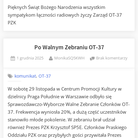
Pięknych Świąt Bożego Narodzenia wszystkim
sympatykom łączności radiowych życzy Zarząd OT-37
PZK
Po Walnym Zebraniu OT-37
Posted
By
do
1 grudnia 2025
MonikaSQ5KWH
Brak komentarzy
on
Po
Waln
,
komunikat
OT-37
Zebra
OT-
W sobotę 29 listopada w Centrum Promocji Kultury w
37
dzielnicy Praga Południe w Warszawie odbyło się
Sprawozdawczo-Wyborcze Walne Zebranie Członków OT-
37. Frekwencja wyniosła 20%, a dużą część uczestników
stanowiło młode pokolenie. W zebraniu brał udział
również Prezes PZK Krzysztof SP5E. Członków Praskiego
Oddziału PZK oraz przybyłych gości przywitała Prezes