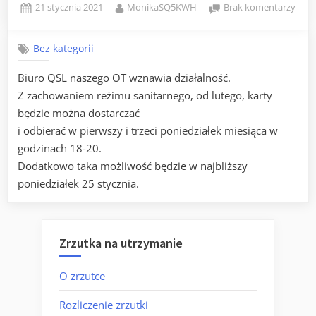
Posted
By
do
21 stycznia 2021
MonikaSQ5KWH
Brak komentarzy
on
QSL
Man
Bez kategorii
info
Biuro QSL naszego OT wznawia działalność.
Z zachowaniem reżimu sanitarnego, od lutego, karty
będzie można dostarczać
i odbierać w pierwszy i trzeci poniedziałek miesiąca w
godzinach 18-20.
Dodatkowo taka możliwość będzie w najbliższy
poniedziałek 25 stycznia.
Zrzutka na utrzymanie
O zrzutce
Rozliczenie zrzutki