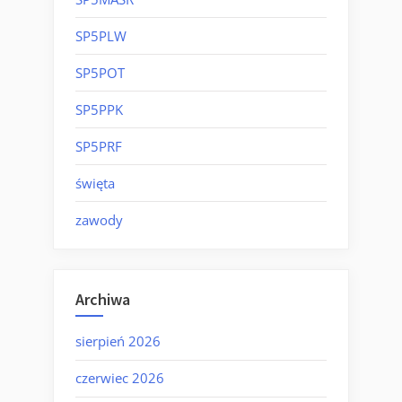
SP5PLW
SP5POT
SP5PPK
SP5PRF
święta
zawody
Archiwa
sierpień 2026
czerwiec 2026