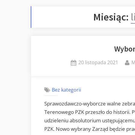
Miesiąc:
Wybor
Posted
B
20 listopada 2021
M
on
Bez kategorii
Sprawozdawczo-wyborcze walne zebran
Terenowego PZK przeszło do historii. 
udzieleniu absolutorium ustępującem
PZK. Nowo wybrany Zarząd będzie pra