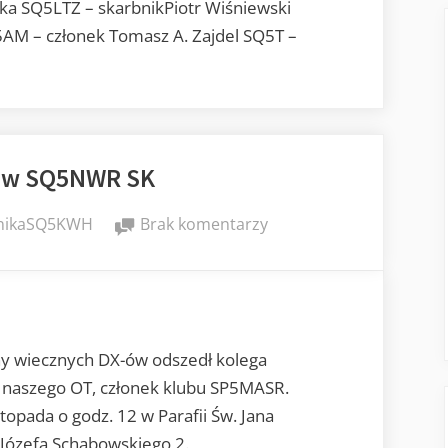
a SQ5LTZ – skarbnikPiotr Wiśniewski
AM – członek Tomasz A. Zajdel SQ5T –
ory
aw SQ5NWR SK
do
nikaSQ5KWH
Brak komentarzy
Przemysław
SQ5NWR
SK
ny wiecznych DX-ów odszedł kolega
naszego OT, członek klubu SP5MASR.
topada o godz. 12 w Parafii Św. Jana
 Józefa Schabowskiego 2.