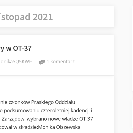
listopad 2021
y w OT-37
y
do
onikaSQ5KWH
1 komentarz
Wybory
w
OT-
37
ie członków Praskiego Oddziału
Po podsumowaniu czteroletniej kadencji i
u Zarządowi wybrano nowe władze OT-37
cował w składzie:Monika Olszewska