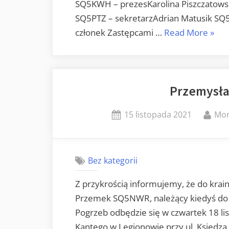
SQ5KWH – prezesKarolina Piszczatowsk
SQ5PTZ – sekretarzAdrian Matusik SQ5
„Wyb
członek Zastępcami …
Read More
»
w
OT-
37”
Przemysł
Posted
By
15 listopada 2021
Mo
on
Bez kategorii
Z przykrością informujemy, że do krai
Przemek SQ5NWR, należący kiedyś do 
Pogrzeb odbędzie się w czwartek 18 lis
Kantego w Legionowie przy ul. Księdza