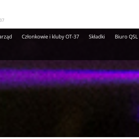
37
arząd
Członkowie i kluby OT-37
Składki
Biuro QSL