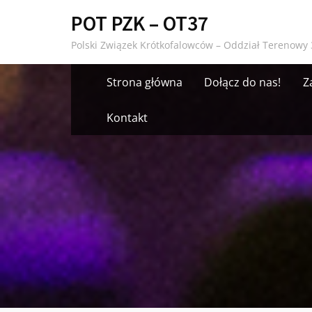
Skip
POT PZK – OT37
to
Polski Związek Krótkofalowców – Oddział Terenowy 
content
Strona główna
Dołącz do nas!
Z
Kontakt