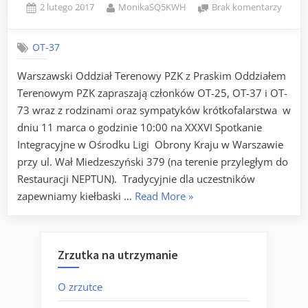
Posted
By
do
2 lutego 2017
MonikaSQ5KWH
Brak komentarzy
on
Spotk
Integr
OT-37
Warszawski Oddział Terenowy PZK z Praskim Oddziałem
Terenowym PZK zapraszają członków OT-25, OT-37 i OT-
73 wraz z rodzinami oraz sympatyków krótkofalarstwa w
dniu 11 marca o godzinie 10:00 na XXXVI Spotkanie
Integracyjne w Ośrodku Ligi Obrony Kraju w Warszawie
przy ul. Wał Miedzeszyński 379 (na terenie przyległym do
Restauracji NEPTUN). Tradycyjnie dla uczestników
„Spotkanie
zapewniamy kiełbaski …
Read More
»
Integracyjne”
Zrzutka na utrzymanie
O zrzutce