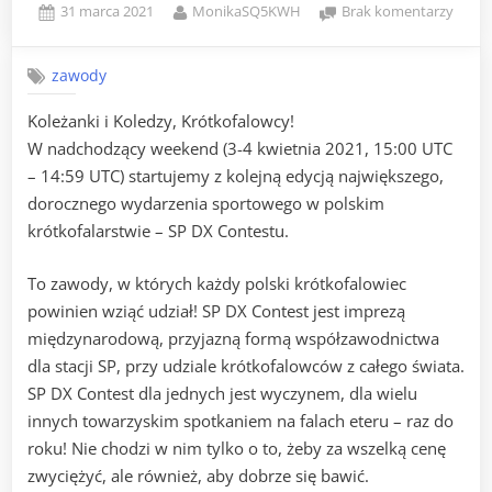
Posted
By
do
31 marca 2021
MonikaSQ5KWH
Brak komentarzy
on
SP
DX
zawody
CONT
2021
Koleżanki i Koledzy, Krótkofalowcy!
W nadchodzący weekend (3-4 kwietnia 2021, 15:00 UTC
– 14:59 UTC) startujemy z kolejną edycją największego,
dorocznego wydarzenia sportowego w polskim
krótkofalarstwie – SP DX Contestu.
To zawody, w których każdy polski krótkofalowiec
powinien wziąć udział! SP DX Contest jest imprezą
międzynarodową, przyjazną formą współzawodnictwa
dla stacji SP, przy udziale krótkofalowców z całego świata.
SP DX Contest dla jednych jest wyczynem, dla wielu
innych towarzyskim spotkaniem na falach eteru – raz do
roku! Nie chodzi w nim tylko o to, żeby za wszelką cenę
zwyciężyć, ale również, aby dobrze się bawić.