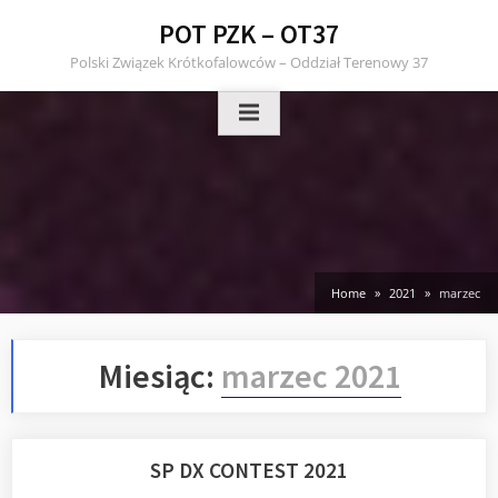
Skip
POT PZK – OT37
to
Polski Związek Krótkofalowców – Oddział Terenowy 37
content
Home
2021
marzec
Miesiąc:
marzec 2021
SP DX CONTEST 2021