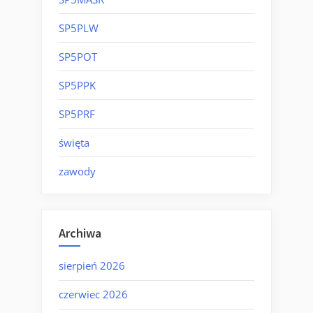
SP5PLW
SP5POT
SP5PPK
SP5PRF
święta
zawody
Archiwa
sierpień 2026
czerwiec 2026