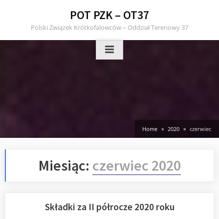
Skip
POT PZK – OT37
to
Polski Związek Krótkofalowców – Oddział Terenowy 37
content
Home
2020
czerwiec
Miesiąc:
czerwiec 2020
Składki za II półrocze 2020 roku