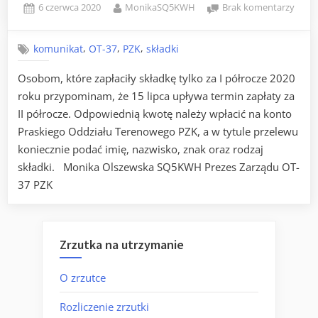
Posted
By
do
6 czerwca 2020
MonikaSQ5KWH
Brak komentarzy
on
Skład
za
,
,
,
komunikat
OT-37
PZK
składki
II
półro
Osobom, które zapłaciły składkę tylko za I półrocze 2020
2020
roku przypominam, że 15 lipca upływa termin zapłaty za
roku
II półrocze. Odpowiednią kwotę należy wpłacić na konto
Praskiego Oddziału Terenowego PZK, a w tytule przelewu
koniecznie podać imię, nazwisko, znak oraz rodzaj
składki. Monika Olszewska SQ5KWH Prezes Zarządu OT-
37 PZK
Zrzutka na utrzymanie
O zrzutce
Rozliczenie zrzutki