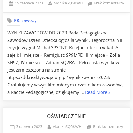
Posted
By
do
15 czerwca 2023
MonikaSQ5KWH
Brak komentarzy
on
ZAW
DD
,
RR
zawody
2023
WYNIKI ZAWODÓW DD 2023 Rada Pedagogiczna
Zawodów Dzień Dziecka ogłosiła wyniki. Tegoroczną, VII
edycję wygrał Michał SP3TNT. Kolejne miejsca w kat. A
zajęli: II miejsce – Remigiusz SP9MRD III miejsce – Zofia
SN9ZJ IV miejsce – Adrian SQ2RAD Pełna lista wyników
jest zamieszczona na stronie
https://dd.reaktywacja.org.pl/wyniki/wyniki-2023/
Gratulujemy wszystkim młodym uczestnikom zawodów,
„ZAWODY
a Radzie Pedagogicznej dziękujemy …
Read More
»
DD
2023”
OŚWIADCZENIE
Posted
By
do
3 czerwca 2023
MonikaSQ5KWH
Brak komentarzy
on
OŚWI