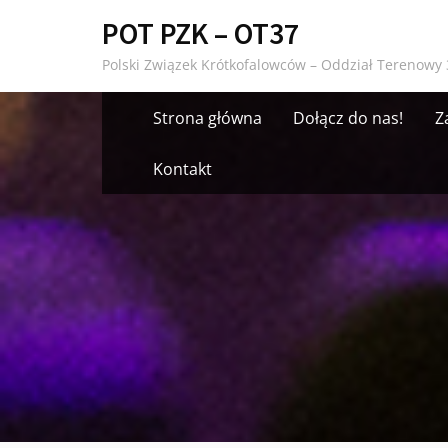
Skip
POT PZK – OT37
to
Polski Związek Krótkofalowców – Oddział Terenowy 
content
Strona główna
Dołącz do nas!
Z
Kontakt