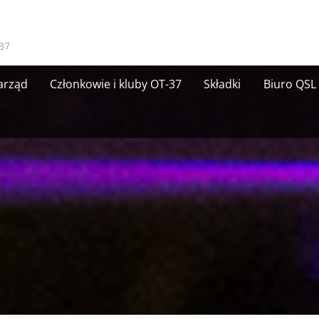
37
arząd
Członkowie i kluby OT-37
Składki
Biuro QSL