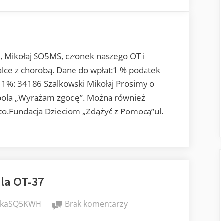
Mikołaj
SO5MS
potrzebuje
pomocy.
, Mikołaj SO5MS, członek naszego OT i
ce z chorobą. Dane do wpłat:1 % podatek
 1%: 34186 Szalkowski Mikołaj Prosimy o
pola „Wyrażam zgodę”. Można również
to.Fundacja Dzieciom „Zdążyć z Pomocą”ul.
la OT-37
do
ikaSQ5KWH
Brak komentarzy
1%