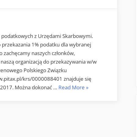
1%
podatku
dla
OT-
37
eń podatkowych z Urzędami Skarbowymi.
PZK
 przekazania 1% podatku dla wybranej
ąco zachęcamy naszych członków,
naszą organizacją do przekazywania w/w
erenowego Polskiego Związku
.pitax.pl/krs/0000088401 znajduje się
„1%
k 2017. Można dokonać …
Read More
»
podatku
dla
OT-
37
PZK”