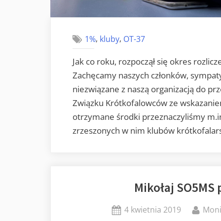
,
,
1%
kluby
OT-37
Jak co roku, rozpoczął się okres rozl
Zachęcamy naszych członków, sympaty
niezwiązane z naszą organizacją do pr
Związku Krótkofalowców ze wskazanie
otrzymane środki przeznaczyliśmy m.in
zrzeszonych w nim klubów krótkofalar
Mikołaj SO5MS 
Posted
By
4 kwietnia 2019
Mon