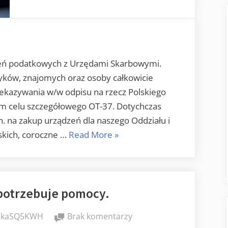
iczeń podatkowych z Urzędami Skarbowymi.
ków, znajomych oraz osoby całkowicie
zekazywania w/w odpisu na rzecz Polskiego
m celu szczegółowego OT-37. Dotychczas
. na zakup urządzeń dla naszego Oddziału i
„1,5%
skich, coroczne …
Read More
»
dla
OPP”
potrzebuje pomocy.
do
ikaSQ5KWH
Brak komentarzy