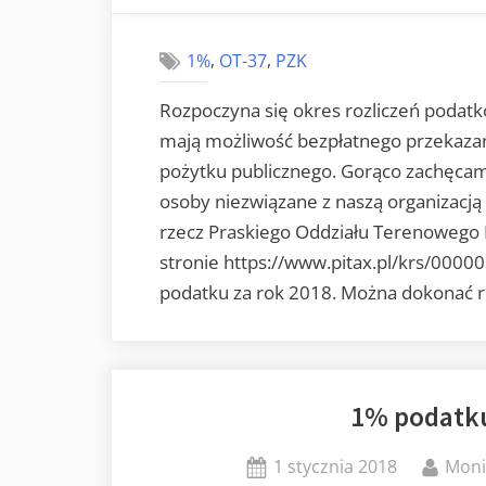
,
,
1%
OT-37
PZK
Rozpoczyna się okres rozliczeń podat
mają możliwość bezpłatnego przekazan
pożytku publicznego. Gorąco zachęca
osoby niezwiązane z naszą organizacj
rzecz Praskiego Oddziału Terenowego
stronie https://www.pitax.pl/krs/0000
podatku za rok 2018. Można dokonać ro
1% podatku
Posted
By
1 stycznia 2018
Mon