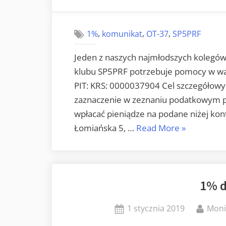
on
,
,
,
1%
komunikat
OT-37
SP5PRF
Jeden z naszych najmłodszych kolegów
klubu SP5PRF potrzebuje pomocy w wal
PIT: KRS: 0000037904 Cel szczegółowy
zaznaczenie w zeznaniu podatkowym 
wpłacać pieniądze na podane niżej kon
„Mikołaj
Łomiańska 5, …
Read More
»
SO5MS
potrzebuje
pomocy.”
1% d
Posted
By
1 stycznia 2019
Mon
on