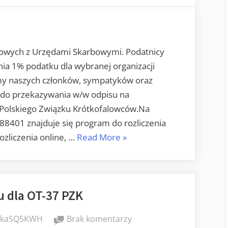
dla
OT-
37
kowych z Urzędami Skarbowymi. Podatnicy
ia 1% podatku dla wybranej organizacji
my naszych członków, sympatyków oraz
ą do przekazywania w/w odpisu na
 Polskiego Związku Krótkofalowców.Na
088401 znajduje się program do rozliczenia
„1%
zliczenia online, …
Read More
»
dla
OT-
37”
 dla OT-37 PZK
do
ikaSQ5KWH
Brak komentarzy