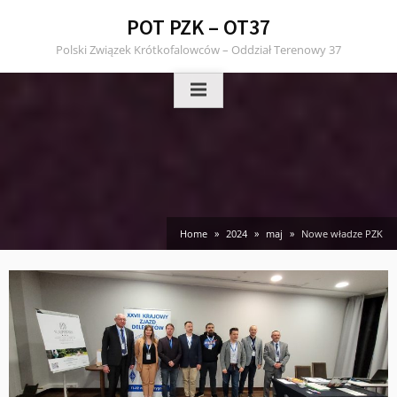
Skip
POT PZK – OT37
to
Polski Związek Krótkofalowców – Oddział Terenowy 37
content
Home
2024
maj
Nowe władze PZK