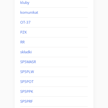
kluby
komunikat
OT-37
PZK
RR
składki
SP5MASR
SP5PLW
SP5POT
SP5PPK
SP5PRF