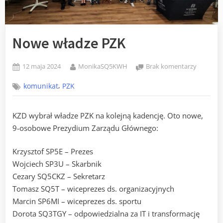
Nowe władze PZK
Posted
By
do
12 maja 2024
MonikaSQ5KWH
Brak komentarzy
on
Nowe
,
komunikat
PZK
władze
PZK
KZD wybrał władze PZK na kolejną kadencję. Oto nowe,
9-osobowe Prezydium Zarządu Głównego:
Krzysztof SP5E – Prezes
Wojciech SP3U – Skarbnik
Cezary SQ5CKZ – Sekretarz
Tomasz SQ5T – wiceprezes ds. organizacyjnych
Marcin SP6MI – wiceprezes ds. sportu
Dorota SQ3TGY – odpowiedzialna za IT i transformację