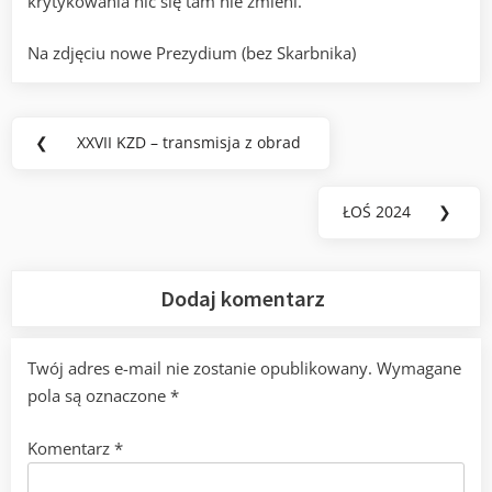
krytykowania nic się tam nie zmieni.
Na zdjęciu nowe Prezydium (bez Skarbnika)
Nawigacja
❮
XXVII KZD – transmisja z obrad
Previous
wpisu
Post:
ŁOŚ 2024
❯
Next
Post:
Dodaj komentarz
Twój adres e-mail nie zostanie opublikowany.
Wymagane
pola są oznaczone
*
Komentarz
*