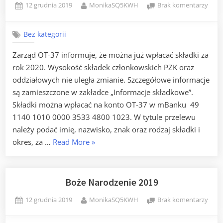
Posted
By
do
12 grudnia 2019
MonikaSQ5KWH
Brak komentarzy
on
Skład
2020
Bez kategorii
Zarząd OT-37 informuje, że można już wpłacać składki za
rok 2020. Wysokość składek członkowskich PZK oraz
oddziałowych nie uległa zmianie. Szczegółowe informacje
są zamieszczone w zakładce „Informacje składkowe”.
Składki można wpłacać na konto OT-37 w mBanku 49
1140 1010 0000 3533 4800 1023. W tytule przelewu
należy podać imię, nazwisko, znak oraz rodzaj składki i
„Składki
okres, za …
Read More
»
2020”
Boże Narodzenie 2019
Posted
By
do
12 grudnia 2019
MonikaSQ5KWH
Brak komentarzy
on
Boże
Naro