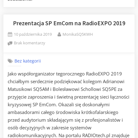
Prezentacja SP EmCom na RadioEXPO 2019
Posted
By
10 października 2019
MonikaSQ5KWH
on
do
Brak komentarzy
Prezentacja
SP
Bez kategorii
EmCom
na
Jako współorganizator tegorocznego RadioEXPO 2019
RadioEXPO
chciałbym serdecznie podziękować kolegom Adrianowi
2019
Matusikowi SQ5AM i Bolesławowi Schollowi SQ5PE za
przyjęcie zaproszenia i świetną prezentację sieci łączności
kryzysowej SP EmCom. Okazali się doskonałymi
ambasadorami całego środowiska krótkofalarskiego
przed audytorium składającym się z profesjonalistów i
osób decyzyjnych w zakresie systemów
radiokomunikacyjnych. Na portalu RADIOtech.pl znajduje