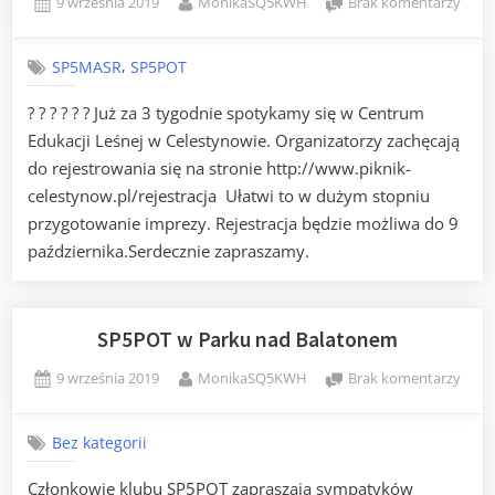
Posted
By
do
9 września 2019
MonikaSQ5KWH
Brak komentarzy
on
Pikni
w
,
SP5MASR
SP5POT
Cele
13.10
? ? ? ? ? ? Już za 3 tygodnie spotykamy się w Centrum
Edukacji Leśnej w Celestynowie. Organizatorzy zachęcają
do rejestrowania się na stronie http://www.piknik-
celestynow.pl/rejestracja Ułatwi to w dużym stopniu
przygotowanie imprezy. Rejestracja będzie możliwa do 9
października.Serdecznie zapraszamy.
SP5POT w Parku nad Balatonem
Posted
By
do
9 września 2019
MonikaSQ5KWH
Brak komentarzy
on
SP5P
w
Bez kategorii
Park
nad
Członkowie klubu SP5POT zapraszają sympatyków
Bala