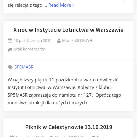
„Prezentacja
się relacja z tego …
Read More
»
SP
EmCom
na
X noc w Instytucie Lotnictwa w Warszawie
RadioEXPO
Posted
By
10 października 2019
MonikaSQ5KWH
2019”
on
do
Brak komentarzy
X
noc
SP5MASR
w
Instytucie
W najbliższy piątek 11 października warto odwiedzić
Lotnictwa
Instytut Lotnictwa w Warszawie. Koledzy z klubu
w
Warszawie
SP5MASR zapraszają do namiotu nr 127. Oprócz tego
mnóstwo atrakcji dla dużych i małych.
Piknik w Celestynowie 13.10.2019