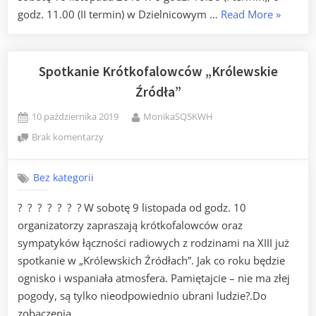
„Walne
godz. 11.00 (II termin) w Dzielnicowym …
Read More
»
Zebranie
członkó
OT-
Spotkanie Krótkofalowców „Królewskie
37”
Źródła”
Posted
By
10 października 2019
MonikaSQ5KWH
on
do
Brak komentarzy
Spotkanie
Krótkofalowców
Bez kategorii
„Królewskie
Źródła”
? ? ? ? ? ? ? W sobotę 9 listopada od godz. 10
organizatorzy zapraszają krótkofalowców oraz
sympatyków łączności radiowych z rodzinami na XIII już
spotkanie w „Królewskich Źródłach”. Jak co roku będzie
ognisko i wspaniała atmosfera. Pamiętajcie – nie ma złej
pogody, są tylko nieodpowiednio ubrani ludzie?.Do
zobaczenia.