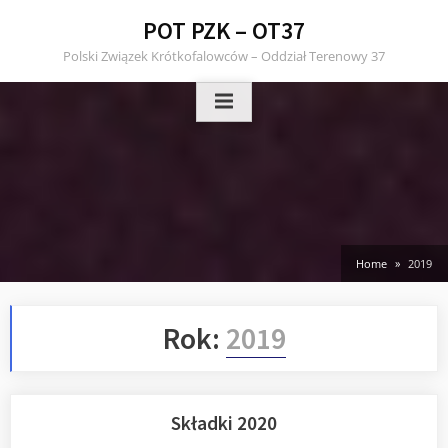
Skip
POT PZK – OT37
to
Polski Związek Krótkofalowców – Oddział Terenowy 37
content
Home
2019
Rok:
2019
Składki 2020