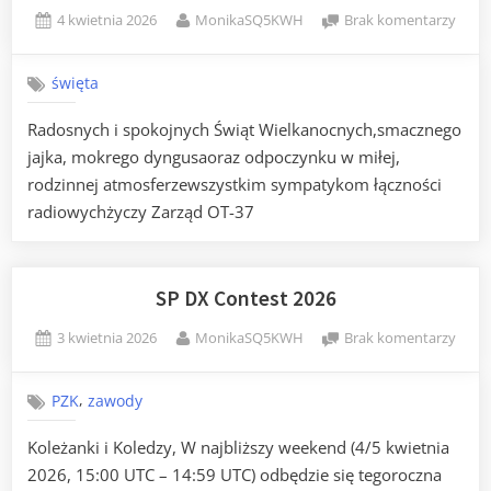
Posted
By
do
4 kwietnia 2026
MonikaSQ5KWH
Brak komentarzy
on
Wiel
2026
święta
Radosnych i spokojnych Świąt Wielkanocnych,smacznego
jajka, mokrego dyngusaoraz odpoczynku w miłej,
rodzinnej atmosferzewszystkim sympatykom łączności
radiowychżyczy Zarząd OT-37
SP DX Contest 2026
Posted
By
do
3 kwietnia 2026
MonikaSQ5KWH
Brak komentarzy
on
SP
DX
,
PZK
zawody
Cont
2026
Koleżanki i Koledzy, W najbliższy weekend (4/5 kwietnia
2026, 15:00 UTC – 14:59 UTC) odbędzie się tegoroczna