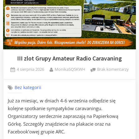
III zlot Grupy Amateur Radio Caravaning
Posted
By
do
4 sierpnia 2026
MonikaSQ5KWH
Brak komentarzy
on
III
zlot
Bez kategorii
Grup
Amat
Już za miesiąc, w dniach 4-6 września odbędzie się
Radio
kolejne spotkanie sympatyków caravaningu.
Carav
Organizatorzy serdecznie zapraszają na Papierkową
Górkę. Szczegóły znajdziecie na plakacie oraz na
Facebook’owej grupie ARC.