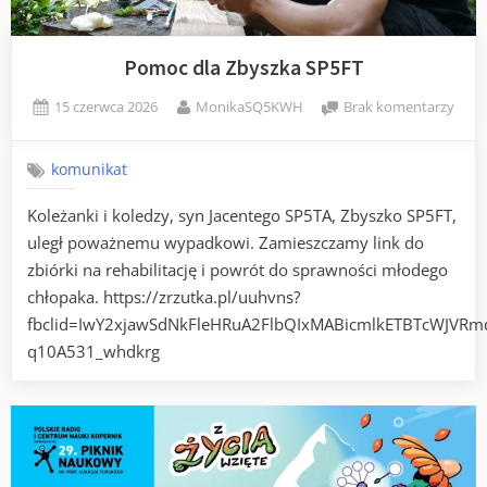
Pomoc dla Zbyszka SP5FT
Posted
By
do
15 czerwca 2026
MonikaSQ5KWH
Brak komentarzy
on
Pom
dla
komunikat
Zbys
SP5F
Koleżanki i koledzy, syn Jacentego SP5TA, Zbyszko SP5FT,
uległ poważnemu wypadkowi. Zamieszczamy link do
zbiórki na rehabilitację i powrót do sprawności młodego
chłopaka. https://zrzutka.pl/uuhvns?
fbclid=IwY2xjawSdNkFleHRuA2FlbQIxMABicmlkETBTcW
q10A531_whdkrg