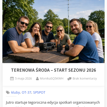
TERENOWA ŚRODA – START SEZONU 2026
Posted
By
do
5 maja 2026
MonikaSQ5KWH
Brak komentarzy
on
TEREN
ŚRODA
,
,
kluby
OT-37
SP5POT
–
START
Jutro startuje tegoroczna edycja spotkań organizowanych
SEZON