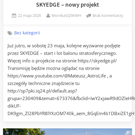
SKYEDGE – nowy projekt
Posted
By
do
22 maja 2026
MonikaSQ5KWH
Brak komentarzy
on
SKYED
–
Bez kategorii
nowy
projek
Już jutro, w sobotę 23 maja, kolejne wyzwanie podjęte
przez SKYEDGE – start i lot balonu stratosferycznego.
Więcej info o projekcie na stronie https://skyedge.pl/
Transmisję będzie można oglądać na stronie
https://www.youtube.com/@Mateusz_AstroLife , a
szczegóły techniczne znajdziecie tu
http://sp7pki.iq24.pl/default.asp?
grupa=230409&temat=673376&fbclid=IwY2xjawR9dOZle
dikUF-
DK9gm_Zl28PbYR8lYXzOM740k_aem_8GqEm4b1DBxiZE1gH