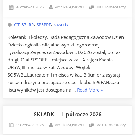
Posted
By
do
28 czerwca 2026
MonikaSQ5KWH
Brak komentarzy
on
Zaw
DD20
,
,
,
OT-37
RR
SP5PRF
zawody
–
wyni
Koleżanki i koledzy, Rada Pedagogiczna Zawodów Dzień
Dziecka ogłosiła oficjalne wyniki tegorocznej
rywalizacji.Zwycięzcą Zawodów DD2026 został, po raz
drugi, Olaf SP9OFF.II miejsce w kat. A zajęła Ksenia
UR5W,III miejsce w kat. A zdobył Wojtek
SO5WBL.Laureatem I miejsca w kat. B (junior z asystą)
została drużyna pracująca ze stacji klubu SP6FAN.Cała
„Zawody
lista wyników jest dostępna na …
Read More
»
DD2026
–
wyniki”
SKŁADKI – II półrocze 2026
Posted
By
do
23 czerwca 2026
MonikaSQ5KWH
Brak komentarzy
on
SKŁA