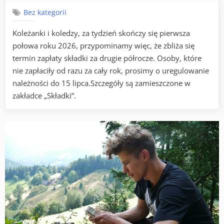
–
Bez kategorii
II
półr
Koleżanki i koledzy, za tydzień skończy się pierwsza
2026
połowa roku 2026, przypominamy więc, że zbliża się
termin zapłaty składki za drugie półrocze. Osoby, które
nie zapłaciły od razu za cały rok, prosimy o uregulowanie
należności do 15 lipca.Szczegóły są zamieszczone w
zakładce „Składki”.