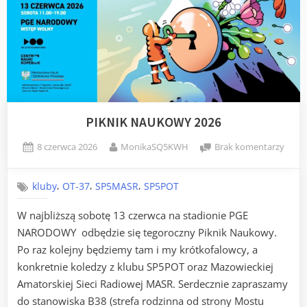
PIKNIK NAUKOWY 2026
Posted
By
do
8 czerwca 2026
MonikaSQ5KWH
Brak komentarzy
on
PIKN
NAU
,
,
,
kluby
OT-37
SP5MASR
SP5POT
2026
W najbliższą sobotę 13 czerwca na stadionie PGE
NARODOWY odbędzie się tegoroczny Piknik Naukowy.
Po raz kolejny będziemy tam i my krótkofalowcy, a
konkretnie koledzy z klubu SP5POT oraz Mazowieckiej
Amatorskiej Sieci Radiowej MASR. Serdecznie zapraszamy
do stanowiska B38 (strefa rodzinna od strony Mostu