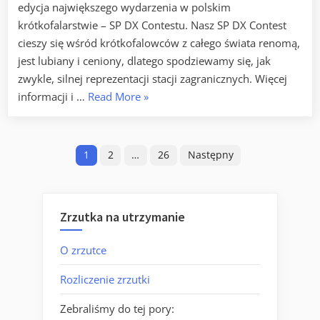
edycja największego wydarzenia w polskim
krótkofalarstwie – SP DX Contestu. Nasz SP DX Contest
cieszy się wśród krótkofalowców z całego świata renomą,
jest lubiany i ceniony, dlatego spodziewamy się, jak
zwykle, silnej reprezentacji stacji zagranicznych. Więcej
„SP
informacji i …
Read More
»
DX
Contest
Nawigacja
2026”
1
2
…
26
Następny
po
wpisach
Zrzutka na utrzymanie
O zrzutce
Rozliczenie zrzutki
Zebraliśmy do tej pory: